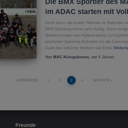
Die BMX Sportler des M
im ADAC starten mit Vol
Noch bevor die ersten Rennen im Kalender s
BMX Abteilung schon sehr fleißig. Dank einig
Wintermonaten das Hallentraining durchgefüh
geplanten Spinning-Einheiten für die Lizenzsp
Dank des schönen Wetters seit Ende
Weiterl
Von
MAC Königsbrunn
, vor
4 Jahren
ierung
VORHERIGE
1
2
3
4
NÄCHSTE
Freunde