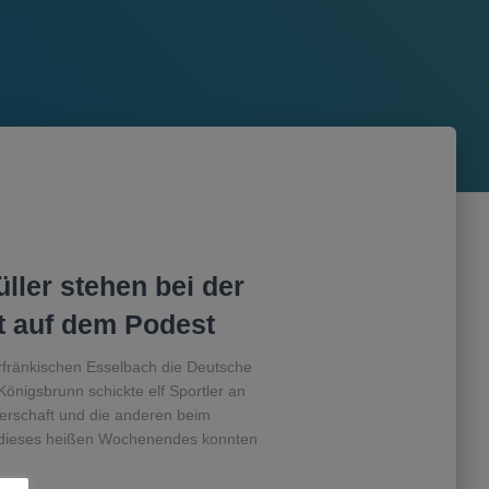
ller stehen bei der
t auf dem Podest
fränkischen Esselbach die Deutsche
önigsbrunn schickte elf Sportler an
terschaft und die anderen beim
 dieses heißen Wochenendes konnten