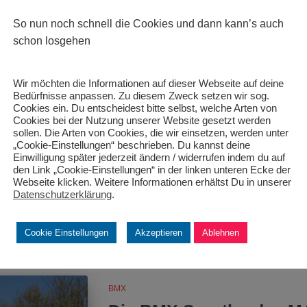
Von
MAC Königsbrunn
, vor
4 Jahren
So nun noch schnell die Cookies und dann kann’s auch
schon losgehen
BMX
Wir möchten die Informationen auf dieser Webseite auf deine
Der BMX Monat Mai. Ein
Bedürfnisse anpassen. Zu diesem Zweck setzen wir sog.
Cookies ein. Du entscheidest bitte selbst, welche Arten von
Nachdem es 2021 nur die Rennen der BMX Bay
Cookies bei der Nutzung unserer Website gesetzt werden
sollen. Die Arten von Cookies, die wir einsetzen, werden unter
Veranstaltungen in diesem Jahr regelrecht. War
„Cookie-Einstellungen“ beschrieben. Du kannst deine
entspannt, so geht es im Mai schon voll zur
Einwilligung später jederzeit ändern / widerrufen indem du auf
Sportler mischen überall vorne mit. Beginnen 
den Link „Cookie-Einstellungen“ in der linken unteren Ecke der
Webseite klicken. Weitere Informationen erhältst Du in unserer
Von
MAC Königsbrunn
, vor
4 Jahren
Datenschutzerklärung
.
Cookie Einstellungen
Akzeptieren
Ablehnen
BMX