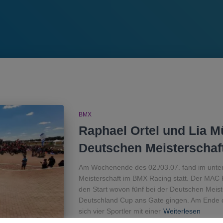
BMX
Raphael Ortel und Lia Mü
Deutschen Meisterschaf
Am Wochenende des 02./03.07. fand im unter
Meisterschaft im BMX Racing statt. Der MAC K
den Start wovon fünf bei der Deutschen Meis
Deutschland Cup ans Gate gingen. Am Ende
sich vier Sportler mit einer
Weiterlesen