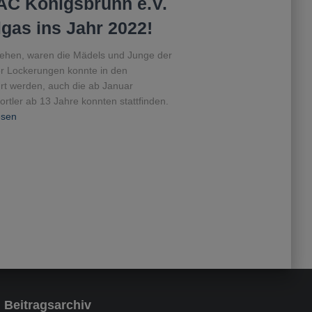
AC Königsbrunn e.V.
lgas ins Jahr 2022!
tehen, waren die Mädels und Junge der
er Lockerungen konnte in den
rt werden, auch die ab Januar
ortler ab 13 Jahre konnten stattfinden.
esen
Beitragsarchiv