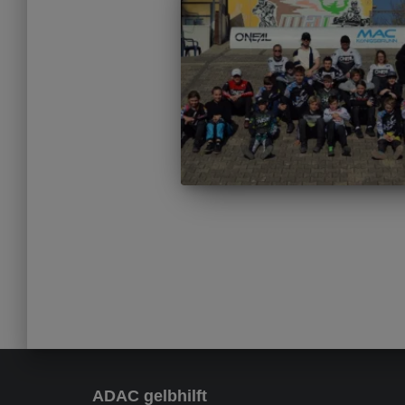
Seitennummer
der
Beiträge
ADAC gelbhilft