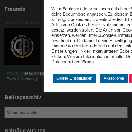
Freunde
Wir möchten die Informationen auf dieser
deine Bedürfnisse anpassen. Zu diesem 
wir sog. Cookies ein. Du entscheidest bitt
raceBMX Germany
Arten von Cookies bei der Nutzung unser
gesetzt werden sollen. Die Arten von Cook
einsetzen, werden unter „Cookie-Einstell
beschrieben. Du kannst deine Einwilligung 
ändern / widerrufen indem du auf den Link
Einstellungen“ in der linken unteren Ecke
klicken. Weitere Informationen erhältst Du
Datenschutzerklärung
.
Cookie Einstellungen
Akzeptieren
Beitragsarchiv
B
e
i
t
Beiträge suchen