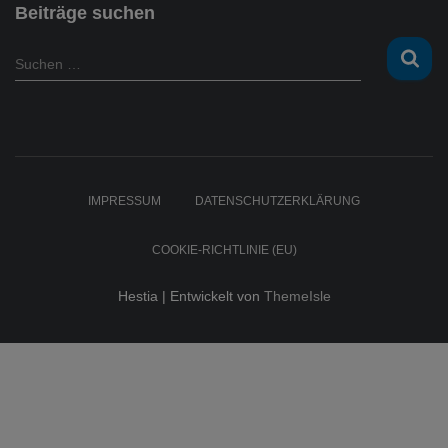
t
Beiträge suchen
r
a
S
Suchen …
g
u
s
c
a
h
r
e
c
n
h
n
IMPRESSUM
DATENSCHUTZERKLÄRUNG
i
a
v
c
COOKIE-RICHTLINIE (EU)
h
:
Hestia | Entwickelt von
ThemeIsle