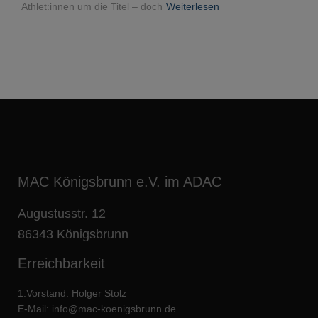
Athlet:innen um die Titel – doch
Weiterlesen
MAC Königsbrunn e.V. im ADAC
Augustusstr. 12
86343 Königsbrunn
Erreichbarkeit
1.Vorstand: Holger Stolz
E-Mail:
info@mac-koenigsbrunn.de