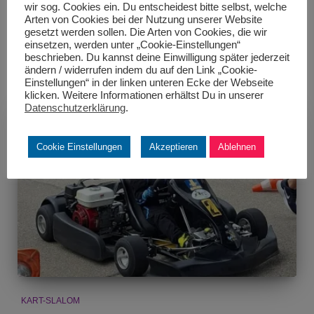
wir sog. Cookies ein. Du entscheidest bitte selbst, welche
viel Freude, sondern auch beachtliche Erfolge mit nach
Arten von Cookies bei der Nutzung unserer Website
Hause. Deutscher Meistertitel für
Weiterlesen
gesetzt werden sollen. Die Arten von Cookies, die wir
einsetzen, werden unter „Cookie-Einstellungen“
beschrieben. Du kannst deine Einwilligung später jederzeit
ändern / widerrufen indem du auf den Link „Cookie-
Einstellungen“ in der linken unteren Ecke der Webseite
klicken. Weitere Informationen erhältst Du in unserer
Datenschutzerklärung
.
Cookie Einstellungen
Akzeptieren
Ablehnen
KART-SLALOM