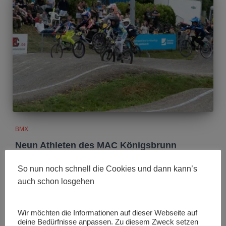
BMX
Neun Athleten des MAC Königsbrunn
glänzen bei Deutscher Meisterschaft und
So nun noch schnell die Cookies und dann kann’s
Deutschland Cup
auch schon losgehen
Ein spannendes Wochenende in Ahnatal (Hessen) liegt
hinter dem MAC Königsbrunn: Neun Fahrerinnen und Fahrer
des Vereins starteten bei der Deutschen BMX-Meisterschaft
Wir möchten die Informationen auf dieser Webseite auf
2026 und dem Deutschland Cup – und brachten nicht nur
deine Bedürfnisse anpassen. Zu diesem Zweck setzen