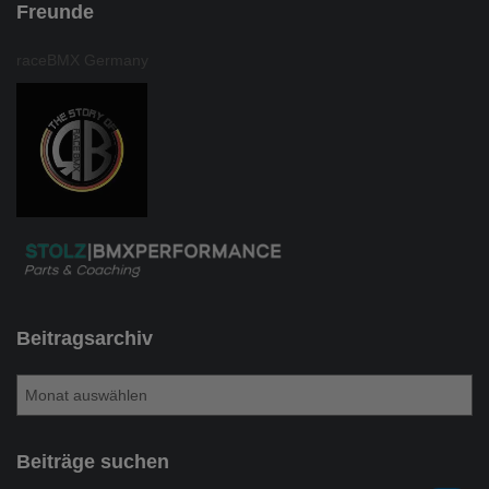
Freunde
raceBMX Germany
Beitragsarchiv
B
e
i
t
Beiträge suchen
r