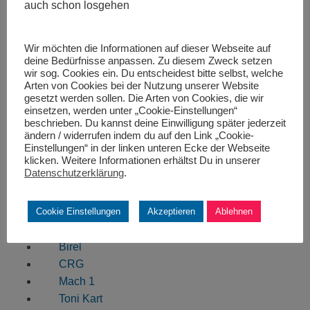
Kart-Bahnen – Indoor
auch schon losgehen
Landsberg
Wir möchten die Informationen auf dieser Webseite auf
Kaufbeuren
deine Bedürfnisse anpassen. Zu diesem Zweck setzen
wir sog. Cookies ein. Du entscheidest bitte selbst, welche
Arten von Cookies bei der Nutzung unserer Website
gesetzt werden sollen. Die Arten von Cookies, die wir
Kart-Community
einsetzen, werden unter „Cookie-Einstellungen“
beschrieben. Du kannst deine Einwilligung später jederzeit
ändern / widerrufen indem du auf den Link „Cookie-
Kartwelt
Einstellungen“ in der linken unteren Ecke der Webseite
Kartslalom
klicken. Weitere Informationen erhältst Du in unserer
Datenschutzerklärung
.
Kart Hersteller
Cookie Einstellungen
Akzeptieren
Ablehnen
Birel
CRG
Mach 1
Toni Kart