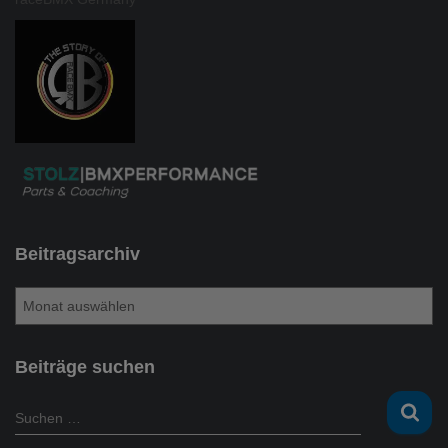
Beitragsarchiv
B
e
i
t
Beiträge suchen
r
a
S
Suchen …
g
u