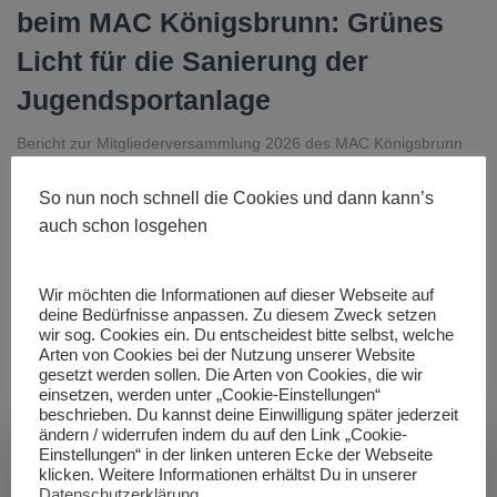
beim MAC Königsbrunn: Grünes
Licht für die Sanierung der
Jugendsportanlage
Bericht zur Mitgliederversammlung 2026 des MAC Königsbrunn
e.V. Am 20. März 2026 fand im Trachtenheim beim „Königswirt“
die diesjährige Mitgliederversammlung des MAC Königsbrunn e.V.
So nun noch schnell die Cookies und dann kann’s
statt. Auf der Tagesordnung standen neben den Berichten der
auch schon losgehen
Vorstandschaft wichtige Neuwahlen sowie die Entscheidung über
ein zukunftsorientiertes Großprojekt. Kontinuität in der
Vereinsführung Nach der Entlastung
Weiterlesen
Wir möchten die Informationen auf dieser Webseite auf
deine Bedürfnisse anpassen. Zu diesem Zweck setzen
Von
MAC Königsbrunn
, vor
4 Monaten
wir sog. Cookies ein. Du entscheidest bitte selbst, welche
Arten von Cookies bei der Nutzung unserer Website
gesetzt werden sollen. Die Arten von Cookies, die wir
einsetzen, werden unter „Cookie-Einstellungen“
beschrieben. Du kannst deine Einwilligung später jederzeit
ändern / widerrufen indem du auf den Link „Cookie-
Einstellungen“ in der linken unteren Ecke der Webseite
klicken. Weitere Informationen erhältst Du in unserer
Datenschutzerklärung
.