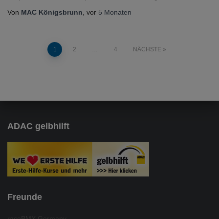
Von
MAC Königsbrunn
, vor
5 Monaten
Seitennummerierung
1
2
…
4
NÄCHSTE
der
Beiträge
ADAC gelbhilft
Freunde
raceBMX Germany