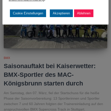
Cookie Einstellungen
Akzeptieren
Ablehnen
BMX
Saisonauftakt bei Kaiserwetter:
BMX-Sportler des MAC-
Königsbrunn starten durch
Am Samstag, den 07. März, fiel der Startschuss für die heiße
Phase der Saisonvorbereitung: 13 Sportlerinnen und Sportler
zwischen 7 und 60 Jahren folgten der Trainereinladung auf den
anspruchsvollen BMX Supercross Track in Stuttgart.