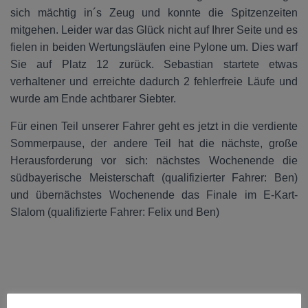
sich mächtig in´s Zeug und konnte die Spitzenzeiten
mitgehen. Leider war das Glück nicht auf Ihrer Seite und es
fielen in beiden Wertungsläufen eine Pylone um. Dies warf
Sie auf Platz 12 zurück. Sebastian startete etwas
verhaltener und erreichte dadurch 2 fehlerfreie Läufe und
wurde am Ende achtbarer Siebter.
Für einen Teil unserer Fahrer geht es jetzt in die verdiente
Sommerpause, der andere Teil hat die nächste, große
Herausforderung vor sich: nächstes Wochenende die
südbayerische Meisterschaft (qualifizierter Fahrer: Ben)
und übernächstes Wochenende das Finale im E-Kart-
Slalom (qualifizierte Fahrer: Felix und Ben)
Kategorien:
KART
KART-SLALOM
MAC KÖNIGSBRUNN