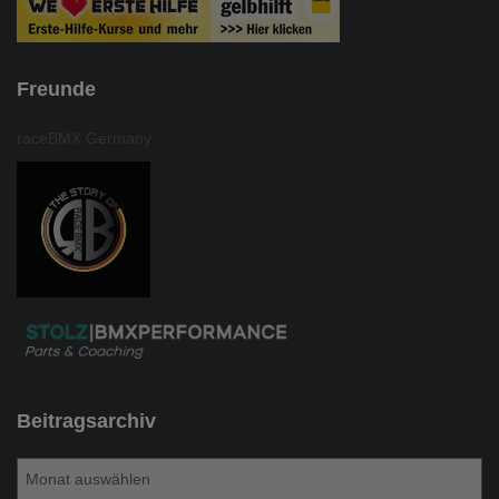
Freunde
raceBMX Germany
Beitragsarchiv
B
e