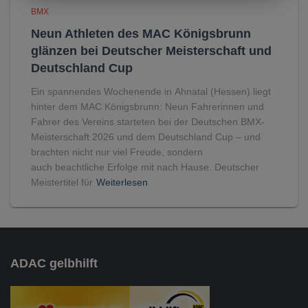
BMX
Neun Athleten des MAC Königsbrunn
glänzen bei Deutscher Meisterschaft und
Deutschland Cup
Ein spannendes Wochenende in Ahnatal (Hessen) liegt
hinter dem MAC Königsbrunn: Neun Fahrerinnen und
Fahrer des Vereins starteten bei der Deutschen BMX-
Meisterschaft 2026 und dem Deutschland Cup – und
brachten nicht nur viel Freude, sondern
auch beachtliche Erfolge mit nach Hause. Deutscher
Meistertitel für
Weiterlesen
ADAC gelbhilft