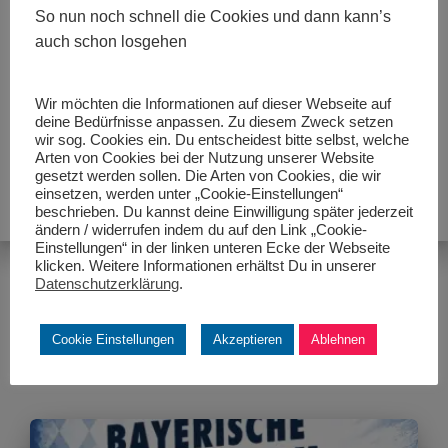
So nun noch schnell die Cookies und dann kann’s
Schlagwörter:
ADAC Südbayern e.V.
Kart
Kart Slalom
auch schon losgehen
MAC Königsbrunn e.V. im ADAC
Schwabenpokal
Wir möchten die Informationen auf dieser Webseite auf
deine Bedürfnisse anpassen. Zu diesem Zweck setzen
wir sog. Cookies ein. Du entscheidest bitte selbst, welche
Arten von Cookies bei der Nutzung unserer Website
gesetzt werden sollen. Die Arten von Cookies, die wir
einsetzen, werden unter „Cookie-Einstellungen“
beschrieben. Du kannst deine Einwilligung später jederzeit
ändern / widerrufen indem du auf den Link „Cookie-
Einstellungen“ in der linken unteren Ecke der Webseite
klicken. Weitere Informationen erhältst Du in unserer
Datenschutzerklärung
.
Ähnliche Beiträge
Cookie Einstellungen
Akzeptieren
Ablehnen