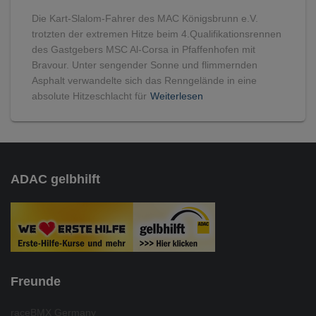
Die Kart-Slalom-Fahrer des MAC Königsbrunn e.V.
trotzten der extremen Hitze beim 4.Qualifikationsrennen
des Gastgebers MSC Al-Corsa in Pfaffenhofen mit
Bravour. Unter sengender Sonne und flimmernden
Asphalt verwandelte sich das Renngelände in eine
absolute Hitzeschlacht für
Weiterlesen
ADAC gelbhilft
Freunde
raceBMX Germany