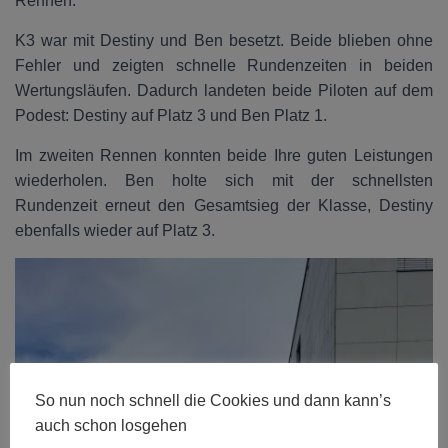
Rennen.
K3 war mit Destiny und Ben besetzt. Beide blieben ohne
Fehler und zeigten schnelle Rundenzeiten in beiden
Wertungsläufen. Dadurch landeten beide Piloten auf dem
Podest: Destiny auf Platz 3 und Ben Platz 1.
Im zweiten Rennen konnten beide Ihre guten Leistungen
wiederholen. Ben holte sich mit der schnellsten
Rundenzeit erneut den Gesamtsieg der Klasse, Destiny
ebenfalls wieder auf Platz 3.
So nun noch schnell die Cookies und dann kann’s
auch schon losgehen