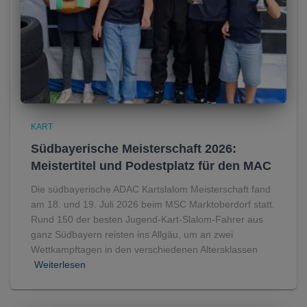
KART
Südbayerische Meisterschaft 2026:
Meistertitel und Podestplatz für den MAC
Die südbayerische ADAC Kartslalom Meisterschaft fand
am 18. und 19. Juli 2026 beim MSC Marktoberdorf statt.
Rund 150 der besten Jugend-Kart-Slalom-Fahrer aus
ganz Südbayern reisten ins Allgäu, um an zwei
Wettkampftagen in den verschiedenen Altersklassen
Weiterlesen