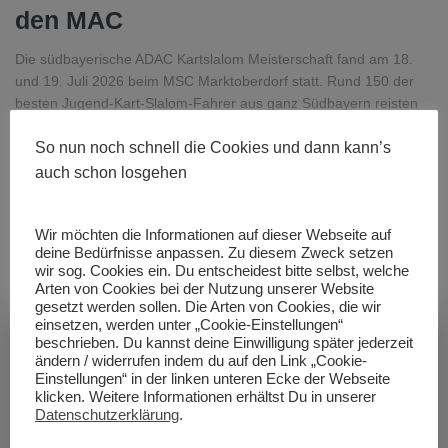
den MAC
Die südbayerische ADAC Kartslalom Meisterschaft fand am 18.
und 19. Juli 2026 beim MSC Marktoberdorf statt. Rund 150 der
besten Jugend-Kart-Slalom-Fahrer aus ganz Südbayern reisten
ins Allgäu, um an zwei Wettkampftagen in den verschiedenen
So nun noch schnell die Cookies und dann kann’s
Altersklassen (K1 bis K6) anzutreten und den südbayerischen
Meister zu küren. Die Rennläufe wurden mit einheitlichen,
auch schon losgehen
Weiterlesen
Von
Toby Schrepfer
, vor
2 Wochen
Wir möchten die Informationen auf dieser Webseite auf
deine Bedürfnisse anpassen. Zu diesem Zweck setzen
wir sog. Cookies ein. Du entscheidest bitte selbst, welche
Arten von Cookies bei der Nutzung unserer Website
gesetzt werden sollen. Die Arten von Cookies, die wir
einsetzen, werden unter „Cookie-Einstellungen“
beschrieben. Du kannst deine Einwilligung später jederzeit
ändern / widerrufen indem du auf den Link „Cookie-
Einstellungen“ in der linken unteren Ecke der Webseite
klicken. Weitere Informationen erhältst Du in unserer
Datenschutzerklärung
.