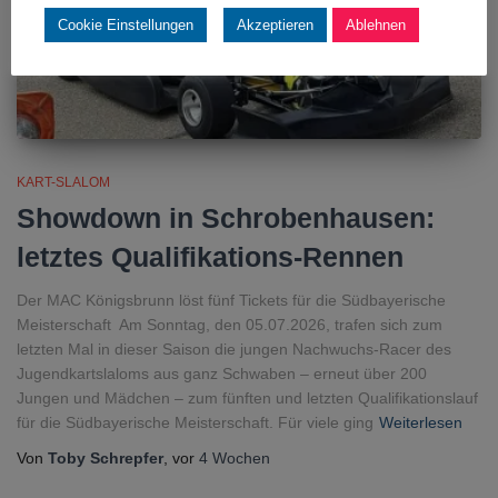
Cookie Einstellungen
Akzeptieren
Ablehnen
KART-SLALOM
Showdown in Schrobenhausen:
letztes Qualifikations-Rennen
Der MAC Königsbrunn löst fünf Tickets für die Südbayerische
Meisterschaft Am Sonntag, den 05.07.2026, trafen sich zum
letzten Mal in dieser Saison die jungen Nachwuchs-Racer des
Jugendkartslaloms aus ganz Schwaben – erneut über 200
Jungen und Mädchen – zum fünften und letzten Qualifikationslauf
für die Südbayerische Meisterschaft. Für viele ging
Weiterlesen
Von
Toby Schrepfer
, vor
4 Wochen