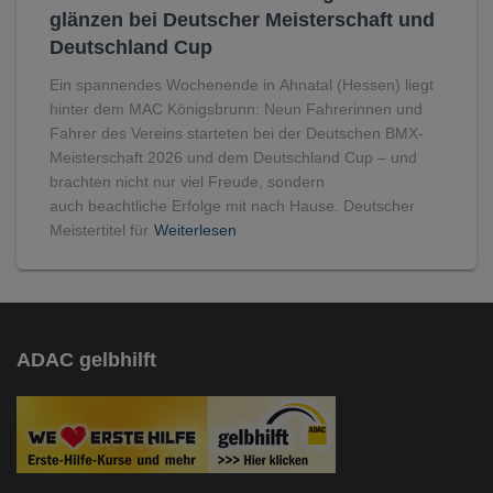
glänzen bei Deutscher Meisterschaft und
Deutschland Cup
Ein spannendes Wochenende in Ahnatal (Hessen) liegt
hinter dem MAC Königsbrunn: Neun Fahrerinnen und
Fahrer des Vereins starteten bei der Deutschen BMX-
Meisterschaft 2026 und dem Deutschland Cup – und
brachten nicht nur viel Freude, sondern
auch beachtliche Erfolge mit nach Hause. Deutscher
Meistertitel für
Weiterlesen
ADAC gelbhilft