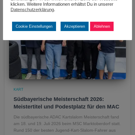
klicken. Weitere Informationen erhältst Du in unserer
Datenschutzerklärung
.
Cookie Einstellungen
Akzeptieren
Ablehnen
KART
Südbayerische Meisterschaft 2026:
Meistertitel und Podestplatz für den MAC
Die südbayerische ADAC Kartslalom Meisterschaft fand
am 18. und 19. Juli 2026 beim MSC Marktoberdorf statt.
Rund 150 der besten Jugend-Kart-Slalom-Fahrer aus