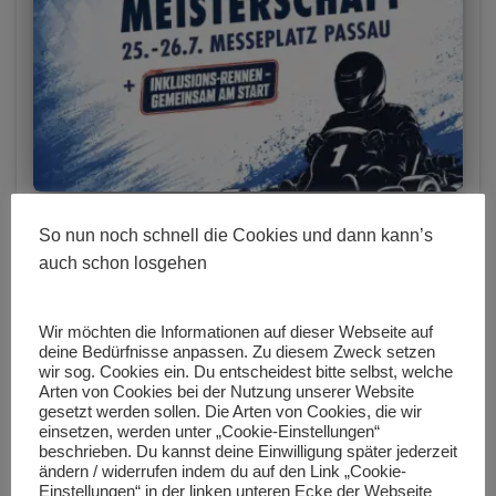
KART-SLALOM
So nun noch schnell die Cookies und dann kann’s
auch schon losgehen
BMV Bayerische Meisterschaft – Starke
Leistungen für den MAC
Starke Ergebnisse bei der Bayerischen Meisterschaft in
Wir möchten die Informationen auf dieser Webseite auf
deine Bedürfnisse anpassen. Zu diesem Zweck setzen
Passau – 4 Fahrer des MAC Königsbrunn dürfen sich im
wir sog. Cookies ein. Du entscheidest bitte selbst, welche
Oktober mit den Besten der Besten messen Am
Arten von Cookies bei der Nutzung unserer Website
Wochenende 25./26. Juli wurde die Bayerische
gesetzt werden sollen. Die Arten von Cookies, die wir
Meisterschaft 2026 in der
Weiterlesen
einsetzen, werden unter „Cookie-Einstellungen“
beschrieben. Du kannst deine Einwilligung später jederzeit
ändern / widerrufen indem du auf den Link „Cookie-
Einstellungen“ in der linken unteren Ecke der Webseite