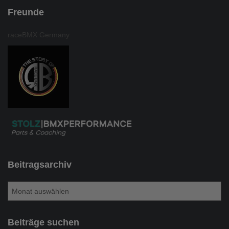
Freunde
raceBMX Germany
Beitragsarchiv
B
e
i
t
Beiträge suchen