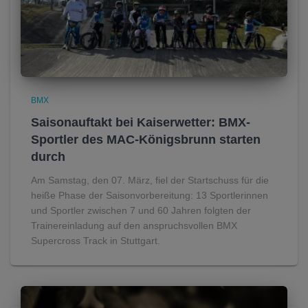
BMX
Saisonauftakt bei Kaiserwetter: BMX-
Sportler des MAC-Königsbrunn starten
durch
Am Samstag, den 07. März, fiel der Startschuss für die
heiße Phase der Saisonvorbereitung: 13 Sportlerinnen
und Sportler zwischen 7 und 60 Jahren folgten der
Trainereinladung auf den anspruchsvollen BMX
Supercross Track in Stuttgart.