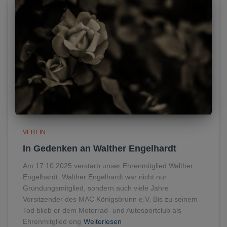
VEREIN
In Gedenken an Walther Engelhardt
Am 17.10.2025 verstarb unser Ehrenmitglied Walther
Engelhardt. Walther Engelhardt war nicht nur
Gründungsmitglied, sondern auch viele Jahre
Vorsitzender des MAC Königsbrunn e.V. Bis zu seinem
Tod blieb er dem Motorrad- und Autosportclub als
Ehrenmitglied eng
Weiterlesen