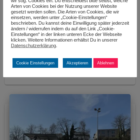
wir sog. Cookies ein. Du entscheidest bitte selbst, welche
ADAC
Arten von Cookies bei der Nutzung unserer Website
gesetzt werden sollen. Die Arten von Cookies, die wir
Zukunftsweisende Entscheidungen beim
einsetzen, werden unter „Cookie-Einstellungen“
MAC Königsbrunn: Grünes Licht für die
beschrieben. Du kannst deine Einwilligung später jederzeit
Sanierung der Jugendsportanlage
ändern / widerrufen indem du auf den Link „Cookie-
Einstellungen“ in der linken unteren Ecke der Webseite
Bericht zur Mitgliederversammlung 2026 des MAC
klicken. Weitere Informationen erhältst Du in unserer
Datenschutzerklärung
.
Königsbrunn e.V. Am 20. März 2026 fand im
Trachtenheim beim „Königswirt“ die diesjährige
Mitgliederversammlung des MAC Königsbrunn e.V. statt.
Cookie Einstellungen
Akzeptieren
Ablehnen
Auf der Tagesordnung standen neben den Berichten der
Vorstandschaft wichtige
Weiterlesen