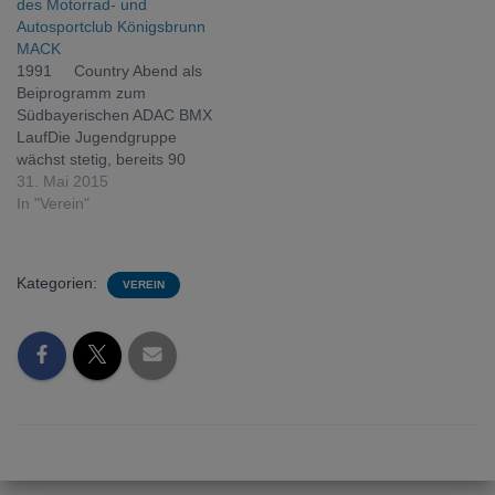
des Motorrad- und
Autosportclub Königsbrunn
MACK
1991 Country Abend als
Beiprogramm zum
Südbayerischen ADAC BMX
LaufDie Jugendgruppe
wächst stetig, bereits 90
MitgliederPaul Streicher
31. Mai 2015
siegt im Augsburger
In "Verein"
Flugplatzrennen in
MühlhausenBMX Truppe
werden Südbayerischer
Kategorien:
VEREIN
ADAC-BMX-
Vizemannschaftsmeister
1992Ralf Teltscher kam bei
der Wahl „Sportidealisten
des Jahres“ auf den 5.
PlatzADAC Kart- Slalom-
Fahrer gewinnen den
Mannschaftspreis in der…