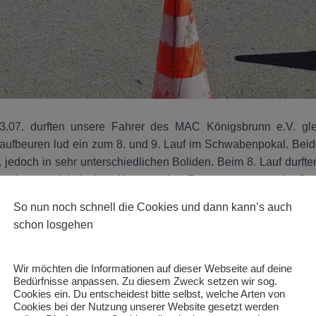
.07. durften unsere Fahrer des MAC Königsbrunn e.V. gle
ufbeuren lud ein zum 8. und 9. Lauf im Schwabenpokal. Be
, jedoch in sehr unterschiedlichen Boliden. Beim 8. Lauf durft
odernen elektrischen Kart um den Parcours steuern. Im 9. 
sch wirkenden Viertakt-Verbrenner darum, die Ziellinie ohn
So nun noch schnell die Cookies und dann kann’s auch
rreichen.
schon losgehen
Wir möchten die Informationen auf dieser Webseite auf deine
Bedürfnisse anpassen. Zu diesem Zweck setzen wir sog.
Cookies ein. Du entscheidest bitte selbst, welche Arten von
Cookies bei der Nutzung unserer Website gesetzt werden