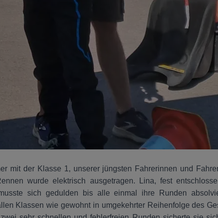
r mit der Klasse 1, unserer jüngsten Fahrerinnen und Fahrer
ennen wurde elektrisch ausgetragen. Lina, fest entschloss
musste sich gedulden bis alle einmal ihre Runden absolvi
in allen Klassen wie gewohnt in umgekehrter Reihenfolge des 
wei sehr schnellen und fehlerfreien Runden sicherte sie sic