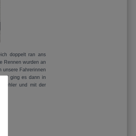
ich doppelt ran ans
ide Rennen wurden an
en unsere Fahrerinnen
Lauf ging es dann in
e Fehler und mit der