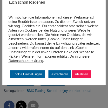
auch schon losgehen
2. Mai 2024
22. März 2022
In "ADAC"
In "BMX"
Wir möchten die Informationen auf dieser Webseite auf
deine Bedürfnisse anpassen. Zu diesem Zweck setzen
wir sog. Cookies ein. Du entscheidest bitte selbst, welche
Arten von Cookies bei der Nutzung unserer Website
gesetzt werden sollen. Die Arten von Cookies, die wir
einsetzen, werden unter „Cookie-Einstellungen“
Drei Dinge auf einmal, und
beschrieben. Du kannst deine Einwilligung später jederzeit
es geht doch!
ändern / widerrufen indem du auf den Link „Cookie-
7. August 2024
Einstellungen“ in der linken unteren Ecke der Webseite
klicken. Weitere Informationen erhältst Du in unserer
In "BMX"
Datenschutzerklärung
.
Kategorien:
Cookie Einstellungen
Akzeptieren
Ablehnen
BMX
BMX RACING-SCHOOL
JUGENDARBEIT
TALENTFÖRDERUNG
TALENTSICHTUNG
Schlagwörter:
BMX Racing-School
enjoy the ride
oneal