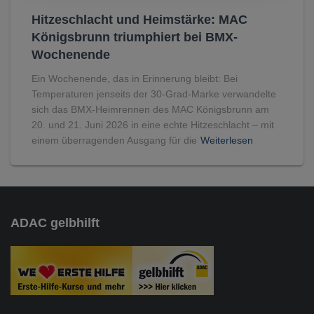
Hitzeschlacht und Heimstärke: MAC
Königsbrunn triumphiert bei BMX-
Wochenende
Ein Wochenende, das in Erinnerung bleibt: Bei
Temperaturen jenseits der 30-Grad-Marke verwandelte
sich das BMX-Heimrennen des MAC Königsbrunn am
20. und 21. Juni 2026 in eine echte Hitzeschlacht – mit
einem überragenden Ausgang für die
Weiterlesen
ADAC gelbhilft