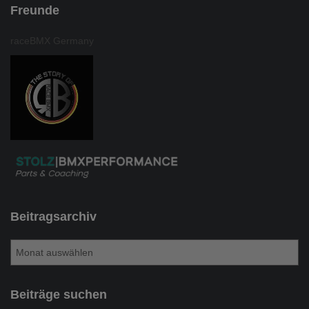
Freunde
raceBMX Germany
Beitragsarchiv
B
e
i
t
Beiträge suchen
r