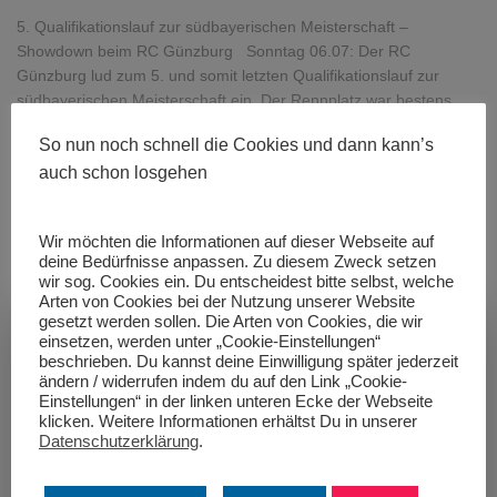
5. Qualifikationslauf zur südbayerischen Meisterschaft –
Showdown beim RC Günzburg Sonntag 06.07: Der RC
Günzburg lud zum 5. und somit letzten Qualifikationslauf zur
südbayerischen Meisterschaft ein. Der Rennplatz war bestens
präpariert für den finalen Showdown, um sich die letzten
So nun noch schnell die Cookies und dann kann’s
Startplätze für die südbayerische Kart-Slalom-Meisterschaft zu
auch schon losgehen
erkämpfen. Auf die 180
Weiterlesen
Von
Toby Schrepfer
, vor
1 Jahr
Wir möchten die Informationen auf dieser Webseite auf
deine Bedürfnisse anpassen. Zu diesem Zweck setzen
wir sog. Cookies ein. Du entscheidest bitte selbst, welche
Arten von Cookies bei der Nutzung unserer Website
gesetzt werden sollen. Die Arten von Cookies, die wir
einsetzen, werden unter „Cookie-Einstellungen“
beschrieben. Du kannst deine Einwilligung später jederzeit
ändern / widerrufen indem du auf den Link „Cookie-
Einstellungen“ in der linken unteren Ecke der Webseite
klicken. Weitere Informationen erhältst Du in unserer
Datenschutzerklärung
.