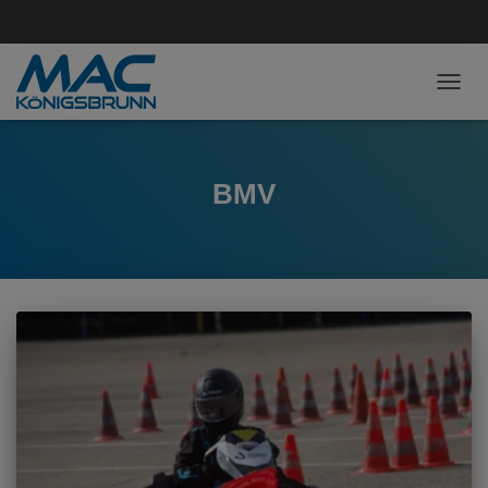
NAVI
BMV