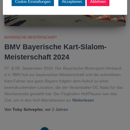
Cookie Einstellungen
Akzeptieren
Ablehnen
BAYERISCHE MEISTERSCHAFT
BMV Bayerische Kart-Slalom-
Meisterschaft 2024
07. & 08. September 2024: Der Bayerische Motorsport-Verband
e.V. BMV lud zur bayerischen Meisterschaft und die schnellsten
Kart-Fahrer aus ganz Bayern folgten dem Aufruf zu einer
beeindruckenden Location, die der Veranstalter OC Naila für das
Wochenende gewählt hat: Der Flughafen Hof/Plauen war das
Ziel, um in den fünf Altersklassen an
Weiterlesen
Von
Toby Schrepfer
, vor
2 Jahren