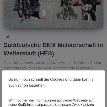
BMX
Süddeutsche BMX Meisterschaft in
Weiterstadt (HES)
Ferienzeit bedeutet zwar eine Auszeit von der Schule, heißt aber
nicht zeitgleich Pause im Sport. Auch wenn einige der MAC
Sportler in den Pfingstferien in die Ferne gezogen sind um Urlaub
zu machen, bleiben doch viele Sportler zu Hause und nahmen an
So nun noch schnell die Cookies und dann kann’s
den beiden Rennveranstaltungen teil. Die süddeutsche BMX
auch schon losgehen
Meisterschaft
Weiterlesen
Von
MAC Königsbrunn
, vor
7 Jahren
Wir möchten die Informationen auf dieser Webseite auf
deine Bedürfnisse anpassen. Zu diesem Zweck setzen