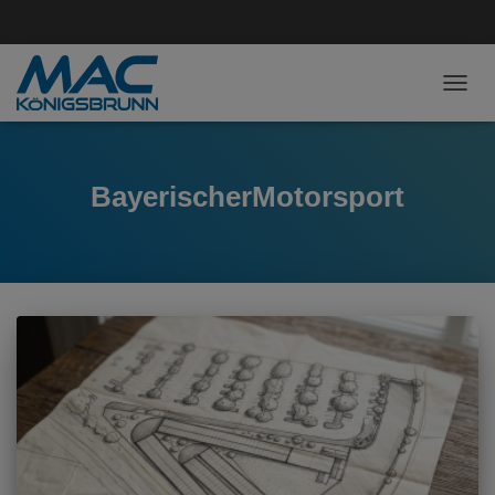
NAVI
BayerischerMotorsport