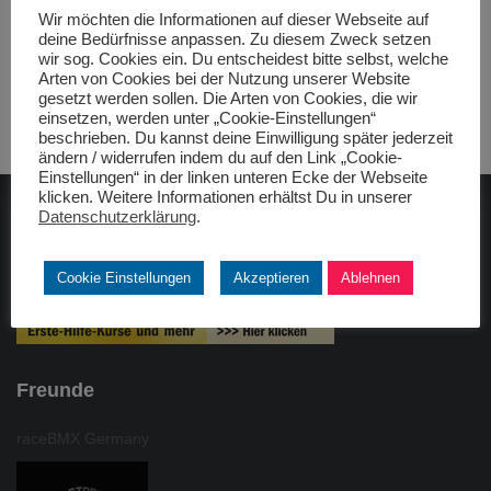
Vereinsführung Nach der Entlastung
Weiterlesen
Wir möchten die Informationen auf dieser Webseite auf
deine Bedürfnisse anpassen. Zu diesem Zweck setzen
Von
MAC Königsbrunn
, vor
5 Monaten
wir sog. Cookies ein. Du entscheidest bitte selbst, welche
Arten von Cookies bei der Nutzung unserer Website
gesetzt werden sollen. Die Arten von Cookies, die wir
einsetzen, werden unter „Cookie-Einstellungen“
beschrieben. Du kannst deine Einwilligung später jederzeit
ändern / widerrufen indem du auf den Link „Cookie-
Einstellungen“ in der linken unteren Ecke der Webseite
klicken. Weitere Informationen erhältst Du in unserer
Datenschutzerklärung
.
ADAC gelbhilft
Cookie Einstellungen
Akzeptieren
Ablehnen
Freunde
raceBMX Germany