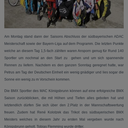
Am Montag stand dann der Saisons Abschluss der südbayerischen ADAC
Meisterschaft sowie der Bayern-Liga auf dem Programm. Die letzten Punkte
welche an diesem Tag 1,5-fach zählten waren Ansporn genug für Rund 140
Sportler um nochmal an den Start zu gehen und um sich spannende
Rennen zu liefern. Nachdem es den ganzen Sonntag geregnet hatte, war
Petrus am Tag der Deutschen Einheit ein wenig gnädiger und lies sogar die
Sonne ein wenig zu m Vorschein kommen.
Die BMX Sportler des MAC Königsbrunn können auf eine erfolgreiche BMX
Saison zurückblicken, die mit Höhen und Tiefen alles geboten hat und
letztendlich dürfen Sie sich über den 2.Platz in der Mannschaftswertung
freuen. Zudem hat René Kolotzek das Trikot des südbayerischen BMX
Meisters welches in diesem Jahr zu ersten Mal vergeben wurde nach
Königsbrunn geholt. Tobias Flemming wurde dritter.