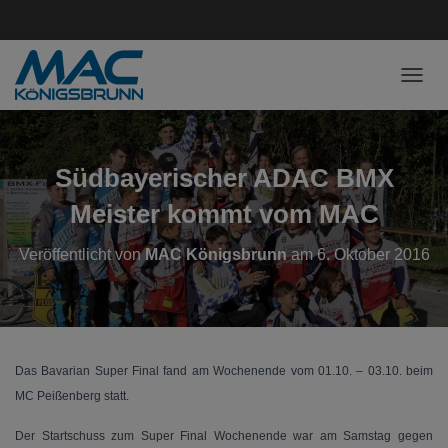
NAVI
Südbayerischer ADAC BMX
Meister kommt vom MAC
Veröffentlicht von
MAC Königsbrunn
am
6. Oktober 2016
Das Bavarian Super Final fand am Wochenende vom 01.10. – 03.10. beim
MC Peißenberg statt.
Der Startschuss zum Super Final Wochenende war am Samstag gegen