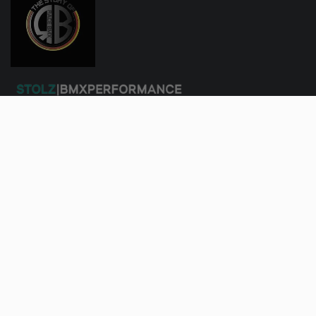
Beitragsarchiv
B
e
i
t
Beiträge suchen
r
a
S
Suchen …
g
u
s
c
a
h
r