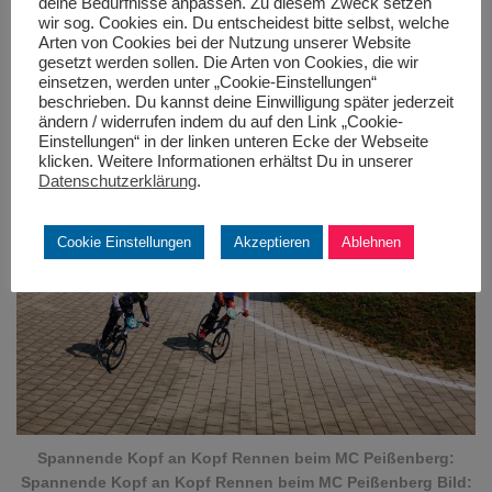
deine Bedürfnisse anpassen. Zu diesem Zweck setzen
Das Corona-Jahr und der MAC
wir sog. Cookies ein. Du entscheidest bitte selbst, welche
Arten von Cookies bei der Nutzung unserer Website
Königsbrunn
gesetzt werden sollen. Die Arten von Cookies, die wir
einsetzen, werden unter „Cookie-Einstellungen“
beschrieben. Du kannst deine Einwilligung später jederzeit
ändern / widerrufen indem du auf den Link „Cookie-
Einstellungen“ in der linken unteren Ecke der Webseite
klicken. Weitere Informationen erhältst Du in unserer
Datenschutzerklärung
.
Cookie Einstellungen
Akzeptieren
Ablehnen
Spannende Kopf an Kopf Rennen beim MC Peißenberg:
Spannende Kopf an Kopf Rennen beim MC Peißenberg Bild: