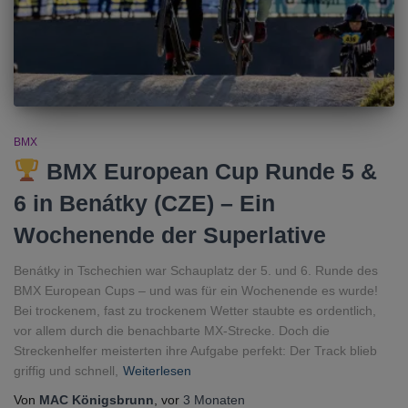
BMX
BMX European Cup Runde 5 &
6 in Benátky (CZE) – Ein
Wochenende der Superlative
Benátky in Tschechien war Schauplatz der 5. und 6. Runde des
BMX European Cups – und was für ein Wochenende es wurde!
Bei trockenem, fast zu trockenem Wetter staubte es ordentlich,
vor allem durch die benachbarte MX-Strecke. Doch die
Streckenhelfer meisterten ihre Aufgabe perfekt: Der Track blieb
griffig und schnell,
Weiterlesen
Von
MAC Königsbrunn
, vor
3 Monaten