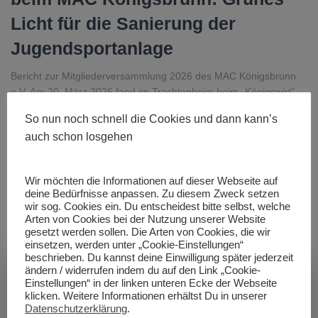
Licht für die Sanierung der
Jugendsportanlage
Bericht zur Mitgliederversammlung 2026 des MAC Königsbrunn
e.V. Am 20. März 2026 fand im Trachtenheim beim „Königswirt“
die diesjährige Mitgliederversammlung des MAC Königsbrunn e.V.
So nun noch schnell die Cookies und dann kann’s
statt. Auf der Tagesordnung standen neben den Berichten der
auch schon losgehen
Vorstandschaft wichtige Neuwahlen sowie die Entscheidung über
ein zukunftsorientiertes Großprojekt. Kontinuität in der
Vereinsführung Nach der Entlastung
Weiterlesen
Wir möchten die Informationen auf dieser Webseite auf
Von
MAC Königsbrunn
, vor
5 Monaten
deine Bedürfnisse anpassen. Zu diesem Zweck setzen
wir sog. Cookies ein. Du entscheidest bitte selbst, welche
Arten von Cookies bei der Nutzung unserer Website
gesetzt werden sollen. Die Arten von Cookies, die wir
einsetzen, werden unter „Cookie-Einstellungen“
beschrieben. Du kannst deine Einwilligung später jederzeit
ändern / widerrufen indem du auf den Link „Cookie-
Einstellungen“ in der linken unteren Ecke der Webseite
klicken. Weitere Informationen erhältst Du in unserer
Datenschutzerklärung
.