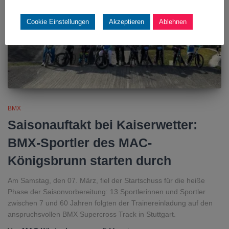
Cookie Einstellungen
Akzeptieren
Ablehnen
BMX
Saisonauftakt bei Kaiserwetter:
BMX-Sportler des MAC-
Königsbrunn starten durch
Am Samstag, den 07. März, fiel der Startschuss für die heiße
Phase der Saisonvorbereitung: 13 Sportlerinnen und Sportler
zwischen 7 und 60 Jahren folgten der Trainereinladung auf den
anspruchsvollen BMX Supercross Track in Stuttgart.