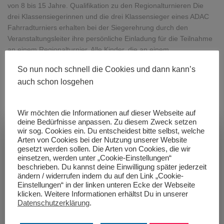
von 8 bis 15 Jahre. Qualifikation zu den Regionalturnieren Die
drei Klassensiegerinnen und die drei Klassensieger eines ADAC
Fahrradturniers erhalten bei der Siegerehrung durch den
Veranstaltungsleiter ihre persönliche Einladung für die Teilnahme
an einem Regionalturnier. Alle Kinder, die an einem
Regionalturnier teilnehmen
Weiterlesen
So nun noch schnell die Cookies und dann kann’s
Von
MAC Königsbrunn
, vor
11 Jahren
auch schon losgehen
Wir möchten die Informationen auf dieser Webseite auf
deine Bedürfnisse anpassen. Zu diesem Zweck setzen
wir sog. Cookies ein. Du entscheidest bitte selbst, welche
Arten von Cookies bei der Nutzung unserer Website
gesetzt werden sollen. Die Arten von Cookies, die wir
einsetzen, werden unter „Cookie-Einstellungen“
beschrieben. Du kannst deine Einwilligung später jederzeit
ändern / widerrufen indem du auf den Link „Cookie-
Einstellungen“ in der linken unteren Ecke der Webseite
klicken. Weitere Informationen erhältst Du in unserer
Datenschutzerklärung
.