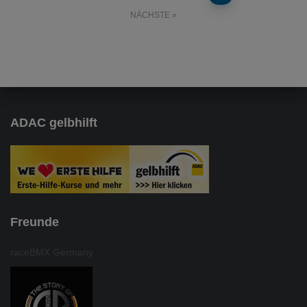
NÄCHSTE
der
Beiträge
ADAC gelbhilft
Freunde
raceBMX Germany