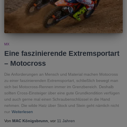
MX
Eine faszinierende Extremsportart
– Motocross
Die Anforderungen an Mensch und Material machen Motocross
zu einer faszinierenden Extremsportart, schließlich bewegt man
sich bei Motocross-Rennen immer im Grenzbereich. Deshalb
sollten Cross-Einsteiger über eine gute Grundkondition verfügen
und auch gerne mal einen Schraubenschlüssel in die Hand
nehmen. Die wilde Hatz über Stock und Stein geht nämlich nicht
nur
Weiterlesen
Von
MAC Königsbrunn
, vor
11 Jahren