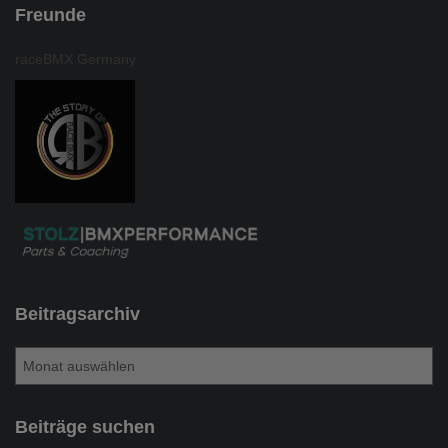
Freunde
raceBMX Germany
Beitragsarchiv
B
e
i
t
Beiträge suchen
r