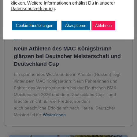
klicken. Weitere Informationen erhältst Du in unserer
Datenschutzerklärung
.
Cookie Einstellungen
Akzeptieren
Ablehnen
BMX
Neun Athleten des MAC Königsbrunn
glänzen bei Deutscher Meisterschaft und
Deutschland Cup
Ein spannendes Wochenende in Ahnatal (Hessen) liegt
hinter dem MAC Königsbrunn: Neun Fahrerinnen und
Fahrer des Vereins starteten bei der Deutschen BMX-
Meisterschaft 2026 und dem Deutschland Cup – und
brachten nicht nur viel Freude, sondern
auch beachtliche Erfolge mit nach Hause. Deutscher
Meistertitel für
Weiterlesen