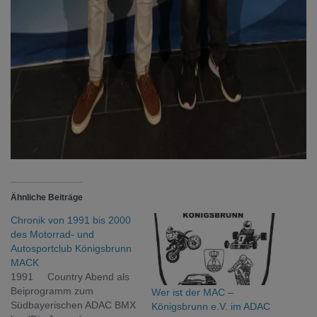
Ähnliche Beiträge
Chronik von 1991 bis 2000
des Motorrad- und
Autosportclub Königsbrunn
MACK
1991 Country Abend als
Beiprogramm zum
Wer ist der MAC –
Südbayerischen ADAC BMX
Königsbrunn e.V. im ADAC