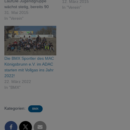
LaufDie Jugendgruppe
12. März 2015
wächst stetig, bereits 90
In "Verein"
MitgliederPaul Streicher
31. Mai 2015
siegt im Augsburger
In "Verein"
Flugplatzrennen in
MühlhausenBMX Truppe
werden Südbayerischer
ADAC-BMX-
Vizemannschaftsmeister
1992Ralf Teltscher kam bei
Die BMX Sportler des MAC
der Wahl „Sportidealisten
Königsbrunn e.V. im ADAC
des Jahres“ auf den 5.
starten mit Vollgas ins Jahr
PlatzADAC Kart- Slalom-
2022!
Fahrer gewinnen den
22. März 2022
Mannschaftspreis in der…
In "BMX"
Kategorien:
BMX