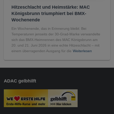
Hitzeschlacht und Heimstärke: MAC
Königsbrunn triumphiert bei BMX-
Wochenende
Ein Wochenende, das in Erinnerung bleibt: Bei
Temperaturen jenseits der 30-Grad-Marke verwandelte
sich das BMX-Heimrennen des MAC Königsbrunn am
20. und 21. Juni 2026 in eine echte Hitzeschlacht – mit
einem überragenden Ausgang für die
Weiterlesen
ADAC gelbhilft