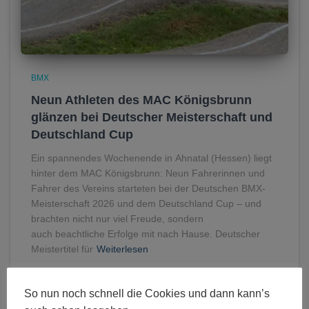
BMX
Neun Athleten des MAC Königsbrunn
glänzen bei Deutscher Meisterschaft und
Deutschland Cup
Ein spannendes Wochenende in Ahnatal (Hessen) liegt
hinter dem MAC Königsbrunn: Neun Fahrerinnen und
Fahrer des Vereins starteten bei der Deutschen BMX-
Meisterschaft 2026 und dem Deutschland Cup – und
brachten nicht nur viel Freude, sondern
auch beachtliche Erfolge mit nach Hause. Deutscher
Meistertitel für
Weiterlesen
So nun noch schnell die Cookies und dann kann’s