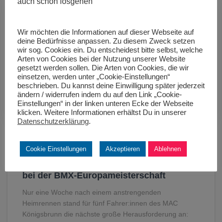
auch schon losgehen
Wir möchten die Informationen auf dieser Webseite auf
deine Bedürfnisse anpassen. Zu diesem Zweck setzen
wir sog. Cookies ein. Du entscheidest bitte selbst, welche
Arten von Cookies bei der Nutzung unserer Website
gesetzt werden sollen. Die Arten von Cookies, die wir
einsetzen, werden unter „Cookie-Einstellungen“
beschrieben. Du kannst deine Einwilligung später jederzeit
ändern / widerrufen indem du auf den Link „Cookie-
Einstellungen“ in der linken unteren Ecke der Webseite
klicken. Weitere Informationen erhältst Du in unserer
Datenschutzerklärung
.
BMX
Cookie Einstellungen
Akzeptieren
Ablehnen
Die Hitzeschlacht geht weiter, diesmal an
der Côte d’Azur: Der MAC Königsbrunn
bei der BMX-Europameisterschaft
Nur eine Woche nach einem anstrengenden
Heimrennen stand für fünf Fahrer:innen des MAC
Königsbrunn die nächste große Herausforderung an: