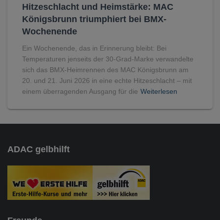
Hitzeschlacht und Heimstärke: MAC
Königsbrunn triumphiert bei BMX-
Wochenende
Ein Wochenende, das in Erinnerung bleibt: Bei
Temperaturen jenseits der 30-Grad-Marke verwandelte
sich das BMX-Heimrennen des MAC Königsbrunn am
20. und 21. Juni 2026 in eine echte Hitzeschlacht – mit
einem überragenden Ausgang für die
Weiterlesen
ADAC gelbhilft