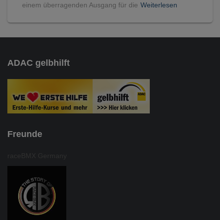
einem überragenden Ausgang für die
Weiterlesen
ADAC gelbhilft
Freunde
raceBMX Germany