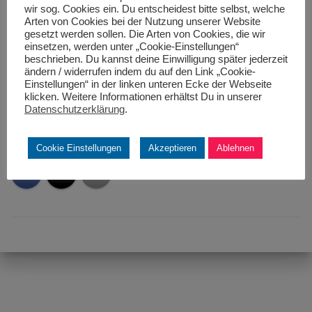
Der Auftakt zur BMX Saison
wir sog. Cookies ein. Du entscheidest bitte selbst, welche
Arten von Cookies bei der Nutzung unserer Website
2015 ging für die BMX
gesetzt werden sollen. Die Arten von Cookies, die wir
Sportler sehr erfolgreich
einsetzen, werden unter „Cookie-Einstellungen“
über die Bühne.
beschrieben. Du kannst deine Einwilligung später jederzeit
1. April 2015
ändern / widerrufen indem du auf den Link „Cookie-
In "BMX"
Einstellungen“ in der linken unteren Ecke der Webseite
klicken. Weitere Informationen erhältst Du in unserer
Datenschutzerklärung
.
Kategorien:
BMX
Cookie Einstellungen
Akzeptieren
Ablehnen