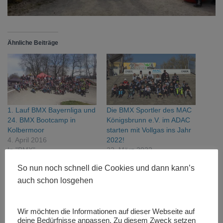
Ähnliche Beiträge
1. Lauf BMX Bayernliga und
Die BMX Sportler des MAC
24. BMX Bootcamp in
Königsbrunn e.V. im ADAC
Kolbermoor
starten mit Vollgas ins Jahr
4. April 2016
2022!
In "BMX"
22. März 2022
In "BMX"
So nun noch schnell die Cookies und dann kann’s
auch schon losgehen
Wir möchten die Informationen auf dieser Webseite auf
deine Bedürfnisse anpassen. Zu diesem Zweck setzen