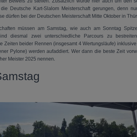
ter Beweis zu stellen. Zusätzlich wurde hier auch um den s
die Deutsche Kart-Slalom Meisterschaft gerungen, denn nur
sse dürfen bei der Deutschen Meisterschaft Mitte Oktober in Thü
schaften müssen am Samstag, wie auch am Sonntag Spitzen
nd diesmal zwei unterschiedliche Parcours zu bestreit
e Zeiten beider Rennen (insgesamt 4 Wertungsläufe) inklusive
ner Pylone) werden aufaddiert. Wer dann die beste Zeit vorw
her Meister 2025 nennen.
Samstag