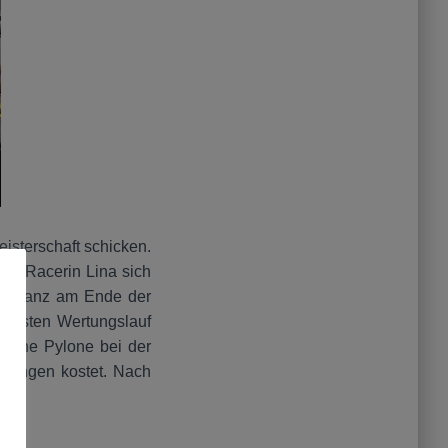
isterschaft schicken.
te Racerin Lina sich
rst ganz am Ende der
d ersten Wertungslauf
r eine Pylone bei der
ierungen kostet. Nach