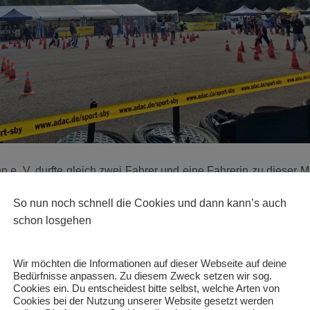
e. V. durfte gleich zwei Fahrer und eine Fahrerin zu dieser Me
tag schon früh um 8:30 Uhr mit der Klasse 1, wo unsere jüngs
So nun noch schnell die Cookies und dann kann’s auch
 musste, da sie als best-qualifiziere Athletin in Schwaben e
schon losgehen
eigen durfte. Bravourös absolvierte sie ihren Trainingslauf un
ie zweitbeste Zeit in den Asphalt. Im 2. Lauf wurde ihr leide
rhängnis, was auf diesem Leistungsniveau sofort viele Platz
Wir möchten die Informationen auf dieser Webseite auf deine
e sie sich mit dem Zwischenstand 6. Platz zufrieden geben.
Bedürfnisse anpassen. Zu diesem Zweck setzen wir sog.
Cookies ein. Du entscheidest bitte selbst, welche Arten von
Cookies bei der Nutzung unserer Website gesetzt werden