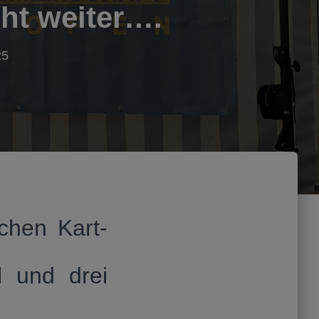
ht weiter….
25
chen Kart-
l und drei