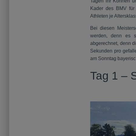
Tagen ihr Können un
Kader des BMV für 
Athleten je Alterskla
Bei diesen Meister
werden, denn es si
abgerechnet, denn di
Sekunden pro gefalle
am Sonntag bayerisc
Tag 1 – 