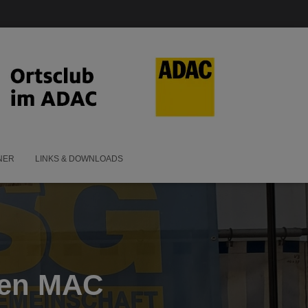
NER
LINKS & DOWNLOADS
 den MAC