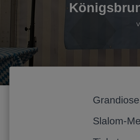
Königsbrun
V
Grandiose
Slalom-Me