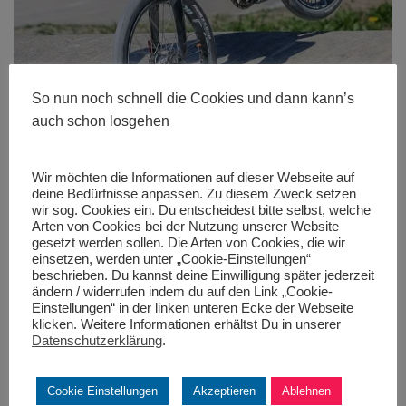
So nun noch schnell die Cookies und dann kann’s
auch schon losgehen
Wir möchten die Informationen auf dieser Webseite auf
deine Bedürfnisse anpassen. Zu diesem Zweck setzen
wir sog. Cookies ein. Du entscheidest bitte selbst, welche
Arten von Cookies bei der Nutzung unserer Website
gesetzt werden sollen. Die Arten von Cookies, die wir
Größe:
480 × 280
|
533 × 800
|
400 × 600
|
533 × 800
|
533 ×
einsetzen, werden unter „Cookie-Einstellungen“
800
|
533 × 800
|
360 × 240
|
360 × 300
|
400 × 600
|
272 × 182
|
beschrieben. Du kannst deine Einwilligung später jederzeit
50 × 50
|
533 × 800
ändern / widerrufen indem du auf den Link „Cookie-
Einstellungen“ in der linken unteren Ecke der Webseite
klicken. Weitere Informationen erhältst Du in unserer
Datenschutzerklärung
.
Cookie Einstellungen
Akzeptieren
Ablehnen