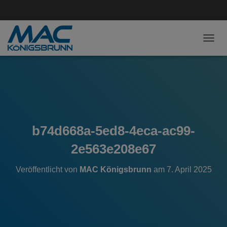
NAVI
b74d668a-5ed8-4eca-ac99-
2e563e208e67
Veröffentlicht von
MAC Königsbrunn
am
7. April 2025