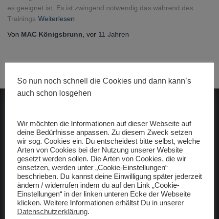
es geeignet ist. Es ist zwingend notwendig das während des
Trainings
Weiterlesen
Von
MAC Königsbrunn
, vor
11 Jahren
So nun noch schnell die Cookies und dann kann’s
auch schon losgehen
ADAC gelbhilft
Wir möchten die Informationen auf dieser Webseite auf
deine Bedürfnisse anpassen. Zu diesem Zweck setzen
wir sog. Cookies ein. Du entscheidest bitte selbst, welche
Arten von Cookies bei der Nutzung unserer Website
gesetzt werden sollen. Die Arten von Cookies, die wir
einsetzen, werden unter „Cookie-Einstellungen“
beschrieben. Du kannst deine Einwilligung später jederzeit
Freunde
ändern / widerrufen indem du auf den Link „Cookie-
Einstellungen“ in der linken unteren Ecke der Webseite
klicken. Weitere Informationen erhältst Du in unserer
raceBMX Germany
Datenschutzerklärung
.