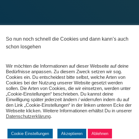
So nun noch schnell die Cookies und dann kann’s auch
schon losgehen
Wir möchten die Informationen auf dieser Webseite auf deine
Bedürfnisse anpassen. Zu diesem Zweck setzen wir sog.
BMX
Cookies ein. Du entscheidest bitte selbst, welche Arten von
Drei Dinge auf einmal, u
Cookies bei der Nutzung unserer Website gesetzt werden
sollen. Die Arten von Cookies, die wir einsetzen, werden unter
BMX-Racing School und Bahnumbau, das alles
„Cookie-Einstellungen“ beschrieben. Du kannst deine
Einwilligung später jederzeit ändern / widerrufen indem du auf
Nebenbei wurden auch noch BMX Rennen gefah
den Link „Cookie-Einstellungen“ in der linken unteren Ecke der
denn das Wetter in spielt total verrückt und s
Webseite klicken. Weitere Informationen erhältst Du in unserer
Herausforderung. So wurde in diesem Jahr 
Datenschutzerklärung
.
Regen so
Weiterlesen
Von
MAC Königsbrunn
, vor
2 Jahren
Cookie Einstellungen
Akzeptieren
Ablehnen