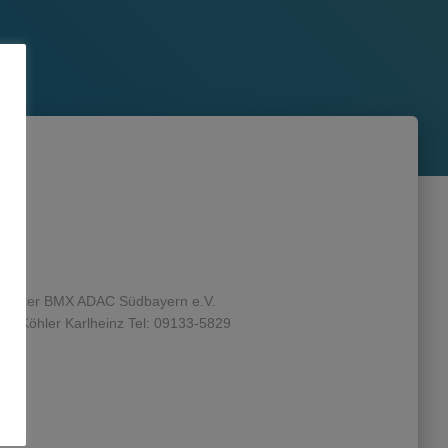
berater BMX ADAC Südbayern e.V.
n Köhler Karlheinz Tel: 09133-5829