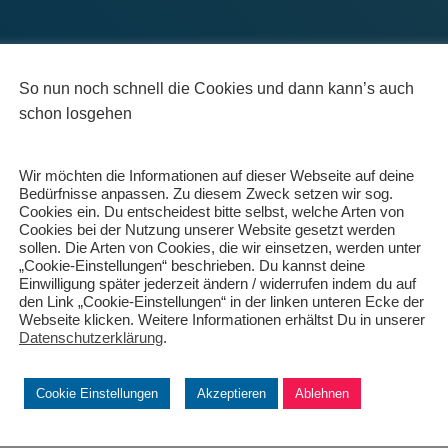
So nun noch schnell die Cookies und dann kann’s auch
schon losgehen
Wir möchten die Informationen auf dieser Webseite auf deine
Bedürfnisse anpassen. Zu diesem Zweck setzen wir sog.
Cookies ein. Du entscheidest bitte selbst, welche Arten von
Cookies bei der Nutzung unserer Website gesetzt werden
sollen. Die Arten von Cookies, die wir einsetzen, werden unter
„Cookie-Einstellungen“ beschrieben. Du kannst deine
Einwilligung später jederzeit ändern / widerrufen indem du auf
Brauer Tel. 0049 911-2497922 Mail. christianbrauer@brv-ev.de Fach
den Link „Cookie-Einstellungen“ in der linken unteren Ecke der
Webseite klicken. Weitere Informationen erhältst Du in unserer
 Mail. a.bmx77@googlemail.com BMX Vereine in Bayern RC50 Erlange
Datenschutzerklärung
.
 91056 Erlangen Tel: 09131 / 63 47 4 Mail.
Weiterlesen
n
Cookie Einstellungen
Akzeptieren
Ablehnen