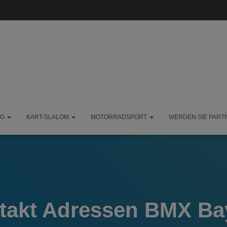
NG
KART-SLALOM
MOTORRADSPORT
WERDEN SIE PART
takt Adressen BMX Ba