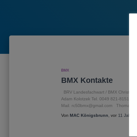
BMX
BMX Kontakte
BRV Landesfachwart / BMX Christian 
Adam Kolotzek Tel. 0049 821-8151797
Mail. rc50bmx@gmail.com Thomas Otto
Von
MAC Königsbrunn
, vor
11 Jahre