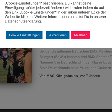
„Cookie-Einstellungen“ beschrieben. Du kannst deine
Einwilligung später jederzeit ändern / widerrufen indem du auf
den Link „Cookie-Einstellungen“ in der linken unteren Ecke der
Webseite klicken. Weitere Informationen erhältst Du in unserer
Datenschutzerklärung
.
BMX
MAC BMX Sportler sind 
Cookie Einstellungen
Akzeptieren
Ablehnen
Erfolgskurs
Bei der diesjährigen Deutschen BMX Meister
Stuttgart (BaWü) konnten drei BMX Sportler F
Nummer 5 in Deutschland in der Klasse Boys 1
Stolz Deutschlands neue #4 bei den Cruisern b
Von
MAC Königsbrunn
, vor
7 Jahren