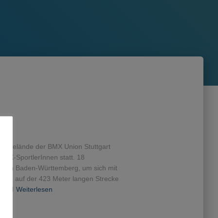
m Gelände der BMX Union Stuttgart
BMX-SportlerInnen statt. 18
nach Baden-Württemberg, um sich mit
and auf der 423 Meter langen Strecke
hrend
Weiterlesen