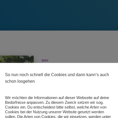
BMX
BMX DM in Stuttgart
So nun noch schnell die Cookies und dann kann’s auch
Am Wochenende vom 01./02.Juli fand auf de
schon losgehen
das nächste große Event für die bayerischen 
SportlerInnen vom MAC Königsbrunn reisten 
anderen BMX-Begeisterten aus ganz Deutschl
Wir möchten die Informationen auf dieser Webseite auf deine
Bedürfnisse anpassen. Zu diesem Zweck setzen wir sog.
zu messen und den “Titel” auszufahren. Wä
Cookies ein. Du entscheidest bitte selbst, welche Arten von
Von
MAC Königsbrunn
, vor
3 Jahren
Cookies bei der Nutzung unserer Website gesetzt werden
sollen. Die Arten von Cookies, die wir einsetzen, werden unter