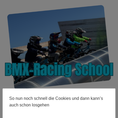
So nun noch schnell die Cookies und dann kann’s
Größe:
480 × 280
|
600 × 463
|
750 × 579
|
750 × 579
|
940 ×
auch schon losgehen
726
|
940 × 726
|
360 × 240
|
360 × 300
|
750 × 579
|
272 × 182
|
50 × 50
|
940 × 726