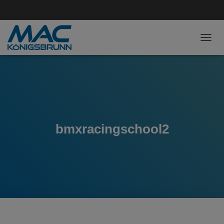
NAVI
bmxracingschool2