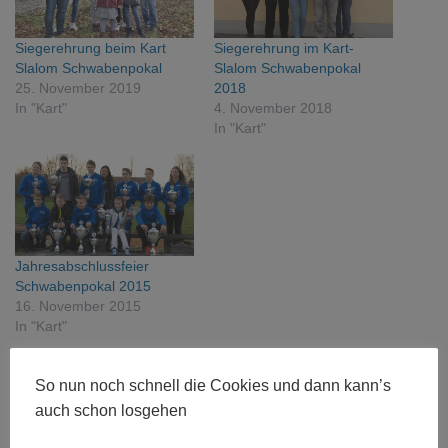
Siegerehrung beim Kart
Siegerehrung im Kart-
Slalom Schwabenpokal
Slalom Schwabenpokal
25. November 2019
2018
In "Kart"
4. November 2018
In "Kart"
Jahresabschlussfeier
Schwabenpokal 2015
16. November 2015
In "Kart"
So nun noch schnell die Cookies und dann kann’s
Kategorien:
KART
auch schon losgehen