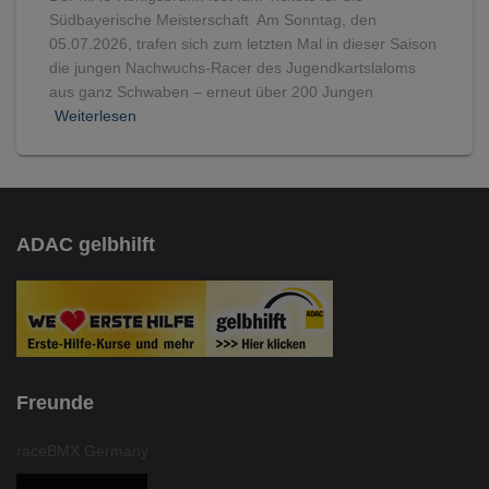
Südbayerische Meisterschaft Am Sonntag, den
05.07.2026, trafen sich zum letzten Mal in dieser Saison
die jungen Nachwuchs-Racer des Jugendkartslaloms
aus ganz Schwaben – erneut über 200 Jungen
Weiterlesen
ADAC gelbhilft
Freunde
raceBMX Germany