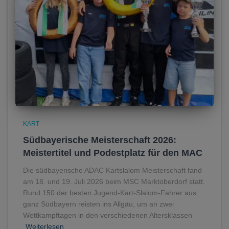
KART
Südbayerische Meisterschaft 2026:
Meistertitel und Podestplatz für den MAC
Die südbayerische ADAC Kartslalom Meisterschaft fand
am 18. und 19. Juli 2026 beim MSC Marktoberdorf statt.
Rund 150 der besten Jugend-Kart-Slalom-Fahrer aus
ganz Südbayern reisten ins Allgäu, um an zwei
Wettkampftagen in den verschiedenen Altersklassen
Weiterlesen