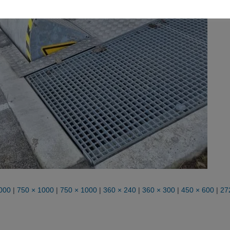
000
|
750 × 1000
|
750 × 1000
|
360 × 240
|
360 × 300
|
450 × 600
|
27