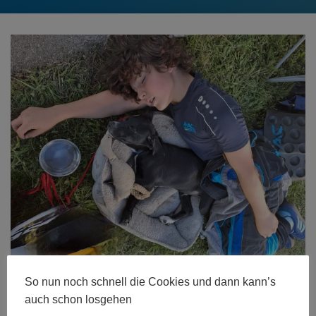
So nun noch schnell die Cookies und dann kann’s
Größe:
480 × 280
|
600 × 450
|
750 × 563
|
750 × 563
|
1536 ×
auch schon losgehen
1152
|
2000 × 1500
|
360 × 240
|
360 × 300
|
750 × 563
|
272 ×
182
|
50 × 50
|
2000 × 1500