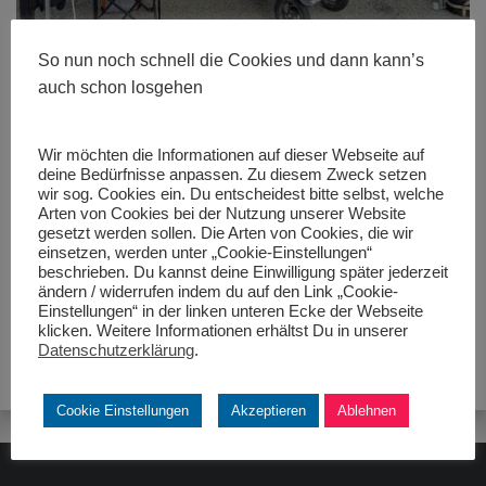
So nun noch schnell die Cookies und dann kann’s
auch schon losgehen
Wir möchten die Informationen auf dieser Webseite auf
deine Bedürfnisse anpassen. Zu diesem Zweck setzen
Größe:
480 × 280
|
600 × 800
|
450 × 600
|
750 × 1000
|
1152
wir sog. Cookies ein. Du entscheidest bitte selbst, welche
× 1536
|
1536 × 2048
|
360 × 240
|
360 × 300
|
450 × 600
|
272 ×
Arten von Cookies bei der Nutzung unserer Website
182
|
50 × 50
|
1920 × 2560
gesetzt werden sollen. Die Arten von Cookies, die wir
einsetzen, werden unter „Cookie-Einstellungen“
beschrieben. Du kannst deine Einwilligung später jederzeit
ändern / widerrufen indem du auf den Link „Cookie-
Einstellungen“ in der linken unteren Ecke der Webseite
klicken. Weitere Informationen erhältst Du in unserer
Datenschutzerklärung
.
Cookie Einstellungen
Akzeptieren
Ablehnen