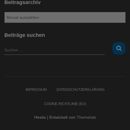
Beitragsarchiv
B
e
i
t
Beiträge suchen
r
a
S
Suchen …
g
u
s
c
a
h
r
e
c
n
h
n
IMPRESSUM
DATENSCHUTZERKLÄRUNG
i
a
v
c
COOKIE-RICHTLINIE (EU)
h
:
Hestia | Entwickelt von
ThemeIsle