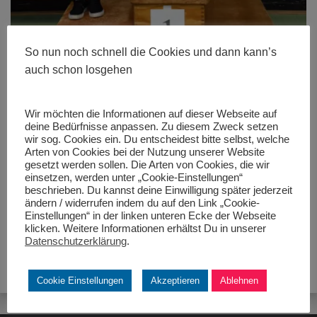
So nun noch schnell die Cookies und dann kann’s
auch schon losgehen
Wir möchten die Informationen auf dieser Webseite auf
deine Bedürfnisse anpassen. Zu diesem Zweck setzen
wir sog. Cookies ein. Du entscheidest bitte selbst, welche
Größe:
480 × 280
|
525 × 700
|
450 × 600
|
525 × 700
|
525 ×
Arten von Cookies bei der Nutzung unserer Website
700
|
525 × 700
|
360 × 240
|
360 × 300
|
450 × 600
|
272 × 182
|
gesetzt werden sollen. Die Arten von Cookies, die wir
50 × 50
|
525 × 700
einsetzen, werden unter „Cookie-Einstellungen“
beschrieben. Du kannst deine Einwilligung später jederzeit
ändern / widerrufen indem du auf den Link „Cookie-
Einstellungen“ in der linken unteren Ecke der Webseite
klicken. Weitere Informationen erhältst Du in unserer
Datenschutzerklärung
.
Cookie Einstellungen
Akzeptieren
Ablehnen