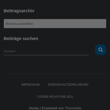
Beitragsarchiv
B
e
i
t
Beiträge suchen
r
a
S
Suchen …
g
u
s
c
a
h
r
e
c
n
h
n
IMPRESSUM
DATENSCHUTZERKLÄRUNG
i
a
v
c
COOKIE-RICHTLINIE (EU)
h
:
Hestia | Entwickelt von
ThemeIsle