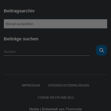
Beitragsarchiv
B
e
i
t
Beiträge suchen
r
a
S
Suchen …
g
u
s
c
a
h
r
e
c
n
h
n
IMPRESSUM
DATENSCHUTZERKLÄRUNG
i
a
v
c
COOKIE-RICHTLINIE (EU)
h
:
Hestia | Entwickelt von
ThemeIsle