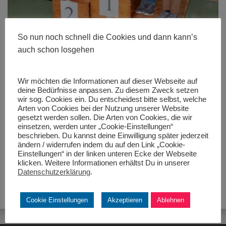
So nun noch schnell die Cookies und dann kann’s
auch schon losgehen
Wir möchten die Informationen auf dieser Webseite auf
deine Bedürfnisse anpassen. Zu diesem Zweck setzen
wir sog. Cookies ein. Du entscheidest bitte selbst, welche
Größe:
480 × 280
|
525 × 700
|
450 × 600
|
525 × 700
|
525 ×
Arten von Cookies bei der Nutzung unserer Website
700
|
525 × 700
|
360 × 240
|
360 × 300
|
450 × 600
|
272 × 182
|
gesetzt werden sollen. Die Arten von Cookies, die wir
50 × 50
|
525 × 700
einsetzen, werden unter „Cookie-Einstellungen“
beschrieben. Du kannst deine Einwilligung später jederzeit
ändern / widerrufen indem du auf den Link „Cookie-
Einstellungen“ in der linken unteren Ecke der Webseite
klicken. Weitere Informationen erhältst Du in unserer
Datenschutzerklärung
.
Cookie Einstellungen
Akzeptieren
Ablehnen