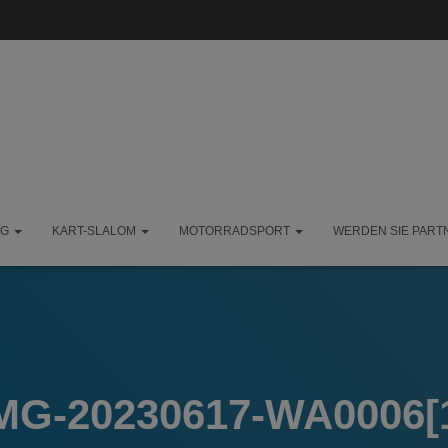
NG
KART-SLALOM
MOTORRADSPORT
WERDEN SIE PART
MG-20230617-WA0006[