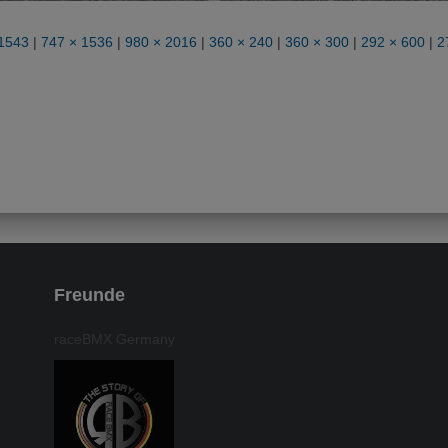
 1543
|
747 × 1536
|
980 × 2016
|
360 × 240
|
360 × 300
|
292 × 600
|
2
Freunde
raceBMX Germany