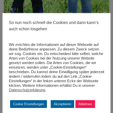
So nun noch schnell die Cookies und dann kann’s
auch schon losgehen
Wir möchten die Informationen auf dieser Webseite auf
deine Bedürfnisse anpassen. Zu diesem Zweck setzen
wir sog. Cookies ein. Du entscheidest bitte selbst, welche
Arten von Cookies bei der Nutzung unserer Website
Größe:
467 × 280
|
467 × 700
|
400 × 600
|
467 × 700
|
467 ×
gesetzt werden sollen. Die Arten von Cookies, die wir
700
|
467 × 700
|
360 × 240
|
360 × 300
|
400 × 600
|
272 × 182
|
einsetzen, werden unter „Cookie-Einstellungen“
50 × 50
|
467 × 700
beschrieben. Du kannst deine Einwilligung später jederzeit
ändern / widerrufen indem du auf den Link „Cookie-
Einstellungen“ in der linken unteren Ecke der Webseite
klicken. Weitere Informationen erhältst Du in unserer
Datenschutzerklärung
.
Cookie Einstellungen
Akzeptieren
Ablehnen