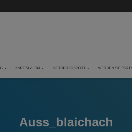
NG
KART-SLALOM
MOTORRADSPORT
WERDEN SIE PART
Auss_blaichach