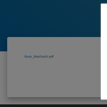
Auss_blaichach.pdf