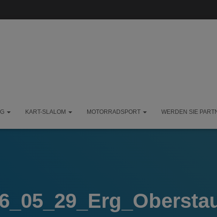
NG
KART-SLALOM
MOTORRADSPORT
WERDEN SIE PART
6_05_29_Erg_Obersta