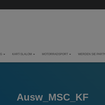
NG
KART-SLALOM
MOTORRADSPORT
WERDEN SIE PART
Ausw_MSC_KF