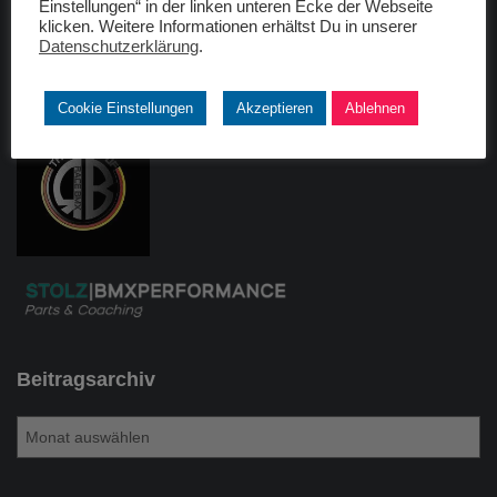
Einstellungen“ in der linken unteren Ecke der Webseite
klicken. Weitere Informationen erhältst Du in unserer
Freunde
Datenschutzerklärung
.
raceBMX Germany
Cookie Einstellungen
Akzeptieren
Ablehnen
Beitragsarchiv
B
e
i