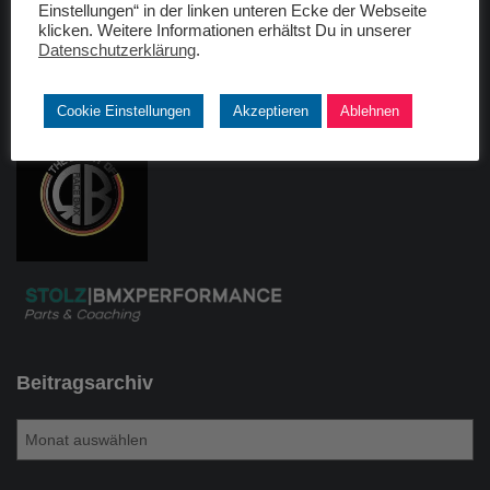
Einstellungen“ in der linken unteren Ecke der Webseite
klicken. Weitere Informationen erhältst Du in unserer
Datenschutzerklärung
.
Freunde
raceBMX Germany
Cookie Einstellungen
Akzeptieren
Ablehnen
Beitragsarchiv
B
e
i