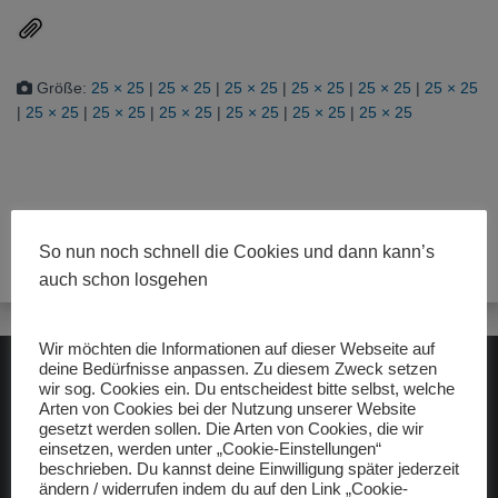
Größe:
25 × 25
|
25 × 25
|
25 × 25
|
25 × 25
|
25 × 25
|
25 × 25
|
25 × 25
|
25 × 25
|
25 × 25
|
25 × 25
|
25 × 25
|
25 × 25
So nun noch schnell die Cookies und dann kann’s
auch schon losgehen
Wir möchten die Informationen auf dieser Webseite auf
deine Bedürfnisse anpassen. Zu diesem Zweck setzen
wir sog. Cookies ein. Du entscheidest bitte selbst, welche
ADAC gelbhilft
Arten von Cookies bei der Nutzung unserer Website
gesetzt werden sollen. Die Arten von Cookies, die wir
einsetzen, werden unter „Cookie-Einstellungen“
beschrieben. Du kannst deine Einwilligung später jederzeit
ändern / widerrufen indem du auf den Link „Cookie-