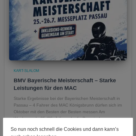
KART-SLALOM
BMV Bayerische Meisterschaft – Starke
Leistungen für den MAC
Starke Ergebnisse bei der Bayerischen Meisterschaft in
Passau – 4 Fahrer des MAC Königsbrunn dürfen sich im
Oktober mit den Besten der Besten messen Am
Wochenende 25./26. Juli wurde die Bayerische
Meisterschaft 2026 in der
Weiterlesen
So nun noch schnell die Cookies und dann kann’s