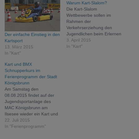
Warum Kart-Slalom?
Die Kart-Slalom
Wettbewerbe sollen im
Rahmen der
Verkehrserziehung den
Jugendlichen beim Erlernen
Der einfache Einstieg in den
von Fähigkeiten, die sie bei
3. April 2015
Kartsport
der Teilnahme am
In "Kart"
13. März 2015
Straßenverkehr benötigen,
In "Kart"
helfen.Neben der
Kart und BMX
fahrtechnischen Ausbildung
Schnupperkurs im
wird dabei auch ein
Ferienprogramm der Stadt
allgemeines Sozialverhalten
Königsbrunn
erlernt. Bei Kart Slalom
Am Samstag den
Veranstaltungen trainieren
08.08.2015 findet auf der
die Jugendlichen
Jugendsportanlage des
insbesondere
MAC Königsbrunn am
Fahrzeugbedienung und –
Ilsesee wieder ein Kart und
beherrschung, Bedeutung
BMX Schnupperkurs im
22. Juli 2015
von Bremswegen,
Rahmen des
In "Ferienprogramm"
Ausweichmanövern und
Ferienprogramms der Stadt
Kurvenverhalten…
Königsbrunn statt. Beginn