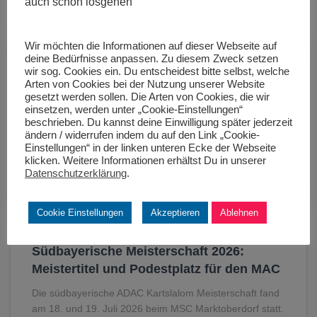
auch schon losgehen
Wir möchten die Informationen auf dieser Webseite auf
deine Bedürfnisse anpassen. Zu diesem Zweck setzen
wir sog. Cookies ein. Du entscheidest bitte selbst, welche
Arten von Cookies bei der Nutzung unserer Website
gesetzt werden sollen. Die Arten von Cookies, die wir
einsetzen, werden unter „Cookie-Einstellungen“
beschrieben. Du kannst deine Einwilligung später jederzeit
ändern / widerrufen indem du auf den Link „Cookie-
Einstellungen“ in der linken unteren Ecke der Webseite
klicken. Weitere Informationen erhältst Du in unserer
Datenschutzerklärung
.
Cookie Einstellungen
Akzeptieren
Ablehnen
KART
Südbayerische Meisterschaft 2026:
Meistertitel und Podestplatz für den MAC
Die südbayerische ADAC Kartslalom Meisterschaft fand
am 18. und 19. Juli 2026 beim MSC Marktoberdorf statt.