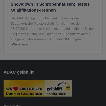
Showdown in Schrobenhausen: letztes
Qualifikations-Rennen
Der MAC Königsbrunn löst fünf Tickets für die
Südbayerische Meisterschaft Am Sonntag, den
05.07.2026, trafen sich zum letzten Mal in dieser Saison
die jungen Nachwuchs-Racer des Jugendkartslaloms
aus ganz Schwaben – erneut über 200 Jungen
Weiterlesen
ADAC gelbhilft