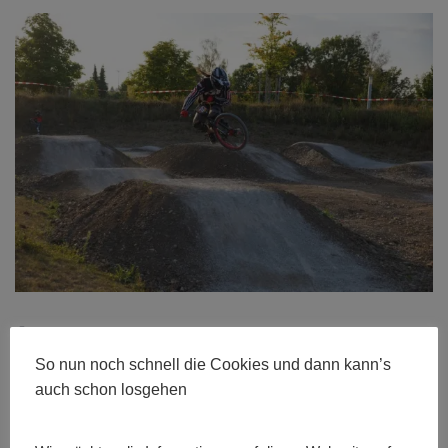
Größe:
480 × 280
|
600 × 400
|
750 × 500
|
750 × 499
|
940 ×
626
|
940 × 626
|
360 × 240
|
360 × 300
|
750 × 500
|
272 × 182
|
So nun noch schnell die Cookies und dann kann’s
50 × 50
|
940 × 626
auch schon losgehen