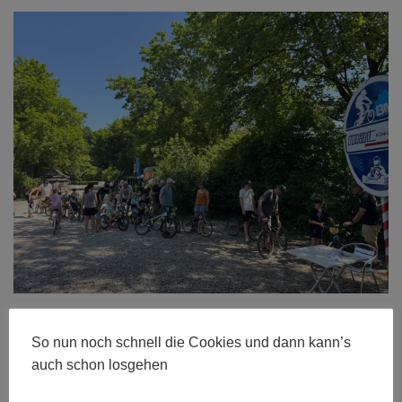
Größe:
480 × 280
|
600 × 450
|
750 × 563
|
750 × 563
|
1536 ×
So nun noch schnell die Cookies und dann kann’s
1152
|
2048 × 1536
|
360 × 240
|
360 × 300
|
750 × 563
|
272 ×
auch schon losgehen
182
|
50 × 50
|
2400 × 1800