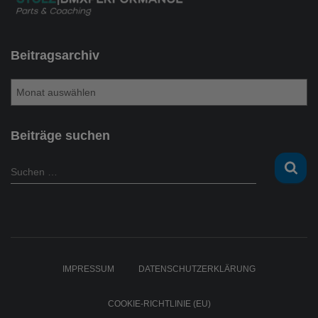
Beitragsarchiv
B
e
i
t
Beiträge suchen
r
a
S
Suchen …
g
u
s
c
a
h
r
e
c
n
h
n
IMPRESSUM
DATENSCHUTZERKLÄRUNG
i
a
v
c
COOKIE-RICHTLINIE (EU)
h