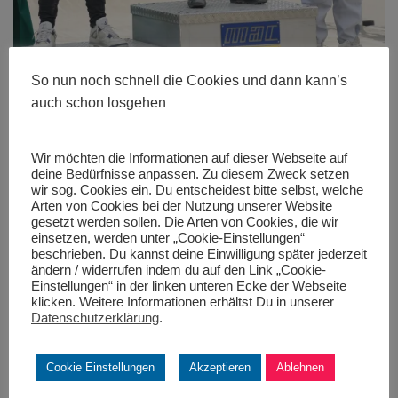
So nun noch schnell die Cookies und dann kann’s
auch schon losgehen
Wir möchten die Informationen auf dieser Webseite auf
deine Bedürfnisse anpassen. Zu diesem Zweck setzen
wir sog. Cookies ein. Du entscheidest bitte selbst, welche
Arten von Cookies bei der Nutzung unserer Website
Größe:
480 × 280
|
600 × 900
|
400 × 600
|
750 × 1125
|
1024
gesetzt werden sollen. Die Arten von Cookies, die wir
× 1536
|
1365 × 2048
|
360 × 240
|
360 × 300
|
400 × 600
|
272 ×
einsetzen, werden unter „Cookie-Einstellungen“
182
|
50 × 50
|
1707 × 2560
beschrieben. Du kannst deine Einwilligung später jederzeit
ändern / widerrufen indem du auf den Link „Cookie-
Einstellungen“ in der linken unteren Ecke der Webseite
klicken. Weitere Informationen erhältst Du in unserer
Datenschutzerklärung
.
Cookie Einstellungen
Akzeptieren
Ablehnen