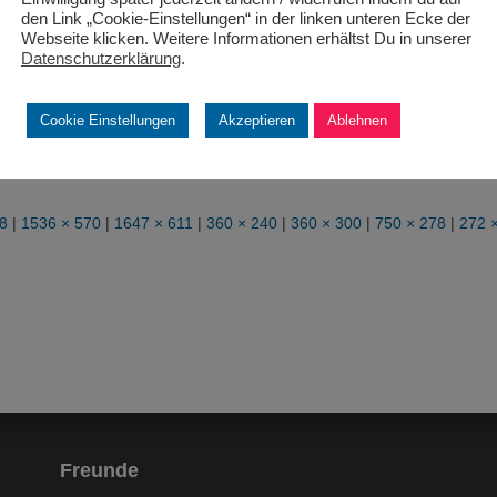
den Link „Cookie-Einstellungen“ in der linken unteren Ecke der
Webseite klicken. Weitere Informationen erhältst Du in unserer
Datenschutzerklärung
.
Cookie Einstellungen
Akzeptieren
Ablehnen
8
|
1536 × 570
|
1647 × 611
|
360 × 240
|
360 × 300
|
750 × 278
|
272 
Freunde