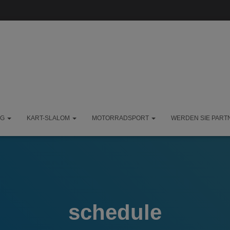
NG
KART-SLALOM
MOTORRADSPORT
WERDEN SIE PART
schedule