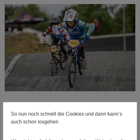
Größe:
480 × 280
|
600 × 400
|
750 × 500
|
750 × 500
|
1536 ×
1024
|
2048 × 1365
|
360 × 240
|
360 × 300
|
750 × 500
|
272 ×
So nun noch schnell die Cookies und dann kann’s
182
|
50 × 50
|
2048 × 1365
auch schon losgehen